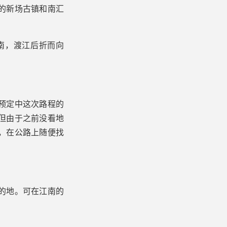
的新场古镇和南汇
南，渡江后折而向
预定中这次路程的
但由于之前没看地
，在公路上随便找
的地。可在江南的