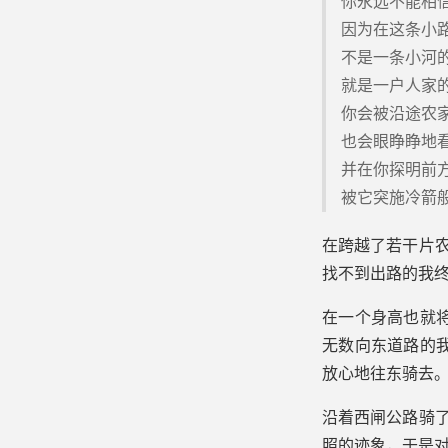
你永远不能相
因为在这条小
不是一条小河
就是一户人家
你会被沿途农
也会眼睁睁地
并在你探明前
被它突施冷箭
在跨越了若干片
找不到出路的我
在一个身高也就
无数向东道路的
放心地往东骑去。
沿着西闸公路骑了
照的迹象，于是