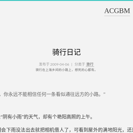
ACGBM
骑行日记
发布于 2009-04-06
|
分类于
旅行
骑行在上海乡间的小路上，想死的心都有。
村，你永远不能相信任何一条看似通往远方的小路。”
“阴有小雨”的天气，却有个艳阳高照的上午。
期会下雨没法出去就把相机借人了，可看到屋外的满地阳光，还