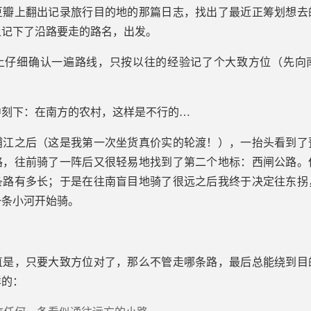
豆瓣上翻出记录旅行目的地的那篇日志，找出了最近正筹划想去
上记下了沿路要走的路名，出发。
上仔细确认一遍路线，只按以往的经验记了个大致方位（先向
中刻下：在南方的农村，这样是不行的…
浦江之后（这是我第一次坐货真价实的轮渡！），一抬头看到了
路，往前骑了一阵后又很轻易地找到了第二个地标：西闸公路。
条路有多长；于是在往南盲目地骑了很远之后我终于决定往东拐
一条小河开始骑。
。
直是，只要大致方位对了，那么不管走哪条路，最后总能绕到目
样的：