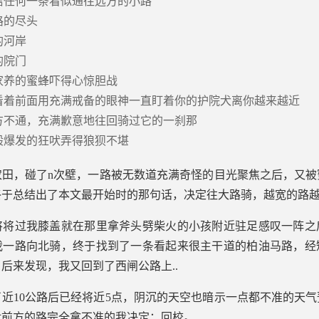
信任何一条看似通往远方的小路
路的尽头
的河岸
的院门
家养的蜜蜂吓得心惊胆战
看着前面用充满戒备的眼神一直盯着你的护院犬离你越来越近
方不通，充满歉意地往回骑过它的一刹那
般爆发的狂吠弄得狼狈不堪
农田，碰了n次壁，一路被无数道充满奇怪的目光聚焦之后，又被
终于总结出了本文最开始时的那句话，决定往大路骑，越宽的路
将将过我膝盖就在那里拿斧头劈柴火的小孩附近驻足感叹一阵之
我一路向北骑，终于找到了一条看起来很主干道的柏油马路，经
后来发现，我又回到了西闸公路上..
近10公路后已经将近5点，阴沉的天空也暗示一点都不准的天
对前方的路完全拿不准的我决定：回校。