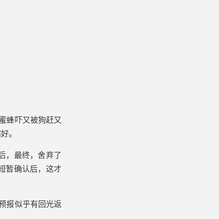
蜜蜂吓又被狗赶又
越好。
后，最终，舍弃了
短暂确认后，这才
气预报似乎有回光返