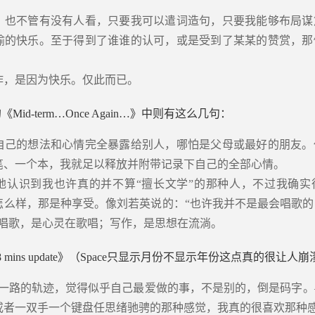
，也不管有没有人看，只要我可以遣词造句，只要我能够布局谋
喻的快乐。至于得到了谁谁的认可，或是受到了某某的赞赏，那
作，是因为快乐。仅此而已。
的《Mid-term…Once Again…》中则有这么几句：
自己的想法和心情完全暴露给别人，哪怕是父母或最好的朋友。
笔、一个本，我就足以释放并附带记录下自己的全部心情。
地认识到我也许真的并不算“擅长文学”的那种人，不过我确实
怎么样，那是种享受。像刘若英说的：“也许我并不是最会唱歌的
”唱歌，是心灵在歌唱；写作，是思想在流淌。
 mins update》（Space只显示月份不显示年份这点真的很让人
己一路的轨迹，觉得似乎自己最爱做的事，不是别的，倒是码字。
或者一双手一个键盘任思绪驰骋的那种感觉，我真的很喜欢那种