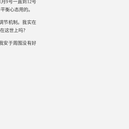
月9号一直到12号
中平衡心态用的。
调节机制。我实在
活在这世上吗？
我安于周围没有好