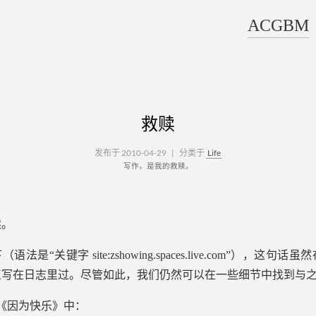
ACGBM
救赎
发布于 2010-04-29
|
分类于
Life
写作，是我的救赎。
赎。
（语法是“关键字 site:zshowing.spaces.live.com”），这
正写在日志里过。尽管如此，我们仍然可以在一些细节中找到与
日的《因为快乐》中：