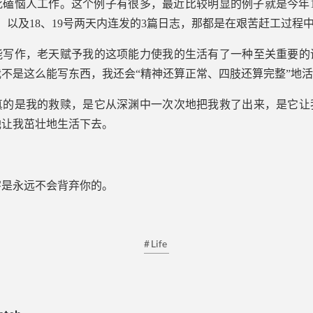
磕恼人工作。这个例子有很多，最近比较明显的例子就是今年1
，以及18、19号两天内连发的3篇日志，那都是在艰苦赶工过程
能写作，老天赋予我的这项能力使我的生活有了一种至关重要的
不是这么能写东西，我还会“精神还算正常、四肢还算完整”地
真的是我的救赎，是它从深渊中一次次地把我救了出来，是它让
他让我茁壮地生活下去。
字是永远不会背弃你的。
Life