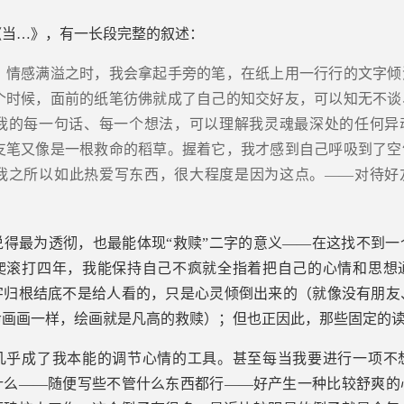
的《当…》，有一长段完整的叙述：
、情感满溢之时，我会拿起手旁的笔，在纸上用一行行的文字倾
个时候，面前的纸笔彷佛就成了自己的知交好友，可以知无不谈
我的每一句话、每一个想法，可以理解我灵魂最深处的任何异
支笔又像是一根救命的稻草。握着它，我才感到自己呼吸到了空
我之所以如此热爱写东西，很大程度是因为这点。——对待好
说得最为透彻，也最能体现“救赎”二字的意义——在这找不到一
爬滚打四年，我能保持自己不疯就全指着把自己的心情和思想
字归根结底不是给人看的，只是心灵倾倒出来的（就像没有朋友
命画画一样，绘画就是凡高的救赎）；但也正因此，那些固定的
几乎成了我本能的调节心情的工具。甚至每当我要进行一项不
什么——随便写些不管什么东西都行——好产生一种比较舒爽的