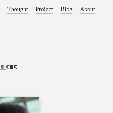
Thought
Project
Blog
About
重聚
项目页。