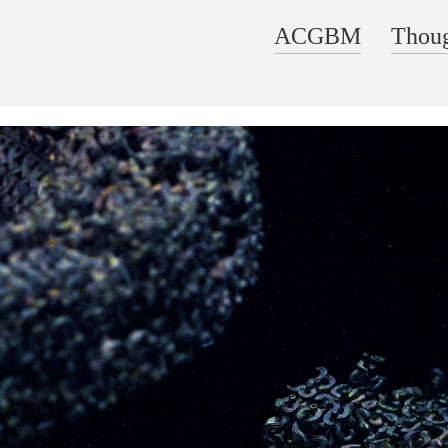
ACGBM
Thou