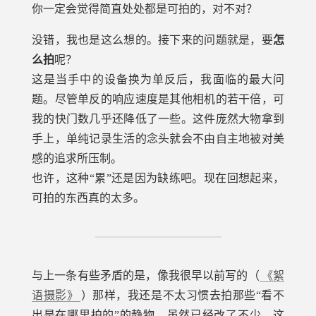
你一定会觉得简直处处都是可拍的，对不对？
没错，我也是这么想的。接下来的问题就是，要
怎
么拍
呢？
这是当手中的设备换为单反后，我面临的最大问
题。尽管单反的响应速度是其他相机的若干倍，可
我的快门数几乎还降低了一些。这件庞然大物拿到
手上，单纯记录生活的念头就会不由自主地被对美
感的追求所压制。
也许，这种“累”还是因为缺练吧。现在回想起来，
可拍的东西真的太多。
与上一条有些矛盾的是，像我很早以前写的（
《絮
语摄影》
）那样，我还是不太习惯去拍那些“看不
出是在哪里拍的”的静物，虽然已经改了不少。这