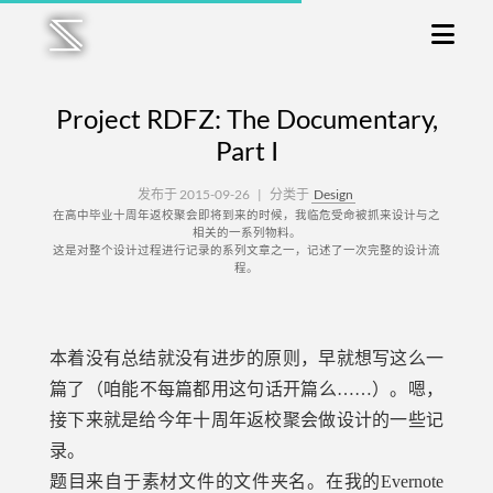
Project RDFZ: The Documentary,
Part I
发布于 2015-09-26
|
分类于
Design
在高中毕业十周年返校聚会即将到来的时候，我临危受命被抓来设计与之
相关的一系列物料。
这是对整个设计过程进行记录的系列文章之一，记述了一次完整的设计流
程。
本着没有总结就没有进步的原则，早就想写这么一
篇了（咱能不每篇都用这句话开篇么……）。嗯，
接下来就是给今年十周年返校聚会做设计的一些记
录。
题目来自于素材文件的文件夹名。在我的Evernote