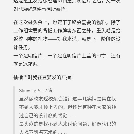
这是继上次给徐经理印制送别明信片之后，又一次
对“质感”这件事有所感悟。
在这次碰头会上，也定下了聚会需要的物料，除了
工作组需要的背板工作牌等东西之外，重头戏是给
返校同学的礼物——对我来说，就是下一阶段的设
计任务。
一个是明信片，一个是在明信片上盖的印章，还有
就是冰箱贴。
插播当时我在豆瓣发的广播：
Showing V1.2 说:
虽然做校友返校聚会设计这事儿实情是实在找
不到人我才顶上去的，但还是有种花大家的钱
过自己的设计瘾的感觉……
最头疼的是找不到人来讨论问题，好像认识的
人找不到搞艺术的……